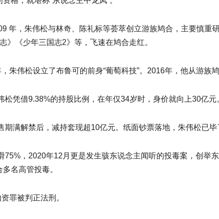
资格，就堪称“东说念主中龙凤”。
2009 年，朱伟松与林奇、陈礼标等荟萃创立游族鸠合，主要慎
国志》《少年三国志2》等，飞速在鸠合走红。
年，朱伟松设立了布鲁可的前身“葡萄科技”。2016年，他从游
松凭借9.38%的持股比例，在年仅34岁时，身价就向上30亿元
限售期满解禁后，减持套现超10亿元。纸面钞票落地，朱伟松已
滑75%，2020年12月更是发生骇东说念主闻听的投毒案，创
合多名高管投毒。
物资罪被判正法刑。