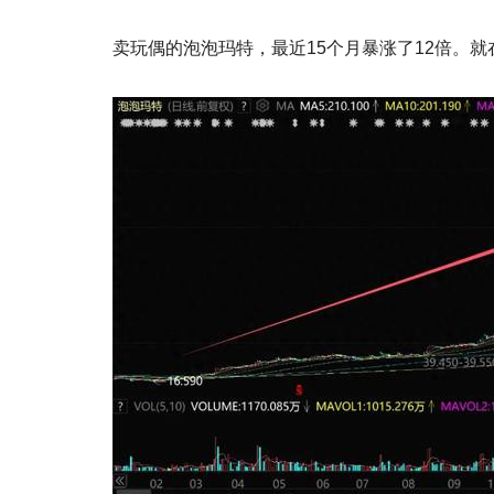
卖玩偶的泡泡玛特，最近15个月暴涨了12倍。就