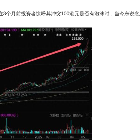
在3个月前投资者惊呼其冲突100港元是否有泡沫时，当今东说念