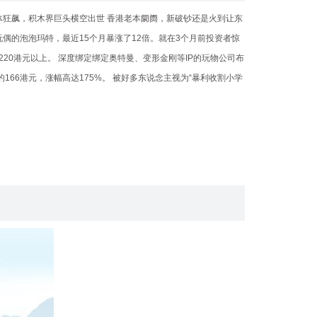
体狂飙，积木界巨头横空出世 香港老本阛阓，新破钞还是火到让东
偶的泡泡玛特，最近15个月暴涨了12倍。就在3个月前投资者惊
220港元以上。 深度绑定绑定奥特曼、变形金刚等IP的玩物公司布
下的166港元，涨幅高达175%。 被好多东说念主视为“暴利收割小学