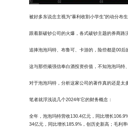
被好多东说念主视为“暴利收割小学生”的动分布
跟着新破钞公司的火爆，各式破钞主题的券商路
追捧泡泡玛特、布鲁可、卡游的，险些都是00后
这与那些顽强信奉白酒投资价值，不知泡泡玛特、
对于泡泡玛特，分析这家公司的著作真的还是太
笔者就浮浅说几个2024年它的财务概念：
全年，泡泡玛特营收130.4亿元，同比增长106.
34亿元，同比增长185.9%，创历史新高；毛利率6