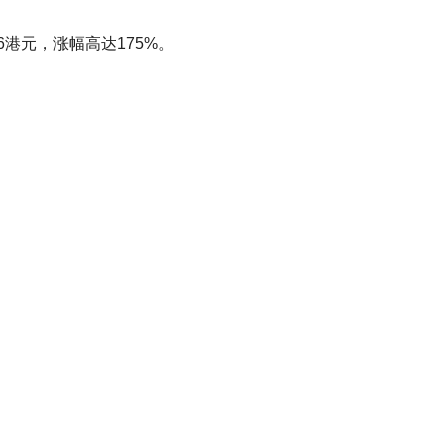
6港元，涨幅高达175%。