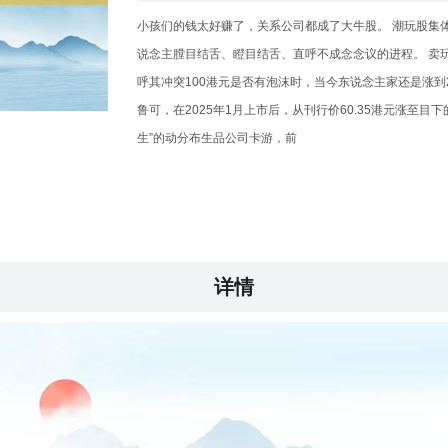
小孩们的钱太好赚了，关系公司都成了大牛股。 潮玩股集
说念主膛目结舌、瞪目结舌、直呼不成念念议的进程。 卖玩
呼其冲突100港元是否有泡沫时，当今东说念主家还是涨到
鲁可，在2025年1月上市后，从刊行价60.35港元涨至目
生”的动分布生品公司卡游，前
详情