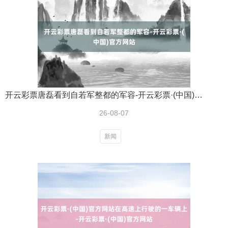
开云彩票唐磊看到自若军整都的军容-开云彩票·(中国)官方网站
26-08-07
新闻