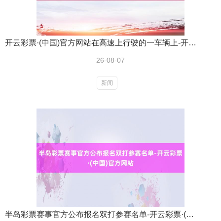
开云彩票·(中国)官方网站在高速上行驶的一车辆上-开云彩票·(中国)官方网站
26-08-07
新闻
半岛彩票赛事官方公布报名双打参赛名单-开云彩票·(中国)官方网站