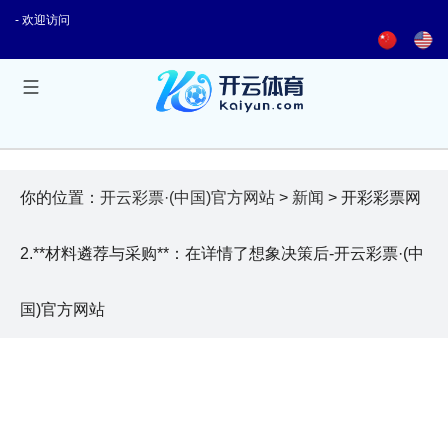
- 欢迎访问
你的位置：
开云彩票·(中国)官方网站
>
新闻
> 开彩彩票网
2.**材料遴荐与采购**：在详情了想象决策后-开云彩票·(中
国)官方网站