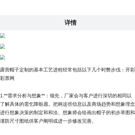
详情
露营帽子定制的基本工艺进程经常包括以下几个时弊步伐：开彩
彩票网
1.**需求分析与想象**：领先，厂家会与客户进行深切的相同以
了解具体的需乞降盼愿。把柄这些信息以及商场趋势和想象理念
进行想象决策的制定和和洽。想象师会绘画出帽子的初步草图和
谨防尺寸图纸供客户阐明或进一步修改完善。