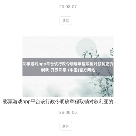
26-08-07
新闻
彩票游戏app平台该行政令明确章程取销对叙利亚的制裁-开云彩票·(中国)官方网站
26-08-06
新闻