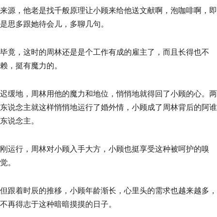
来源，他老是找千般原理让小顾来给他送文献啊，泡咖啡啊，即
是思多跟她待会儿，多聊几句。
毕竟，这时的周林还是是个工作有成的雇主了，而且长得也不
赖，挺有魔力的。
迟缓地，周林用他的魔力和地位，悄悄地就得回了小顾的心。两
东说念主就这样悄悄地运行了婚外情，小顾成了周林背后的阿谁
东说念主。
刚运行，周林对小顾入手大方，小顾也挺享受这种被呵护的嗅
觉。
但跟着时辰的推移，小顾年龄渐长，心里头的需求也越来越多，
不再得志于这种暗暗摸摸的日子。