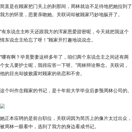
简直是在顾家把门关上的刹那间，周林就迫不足待地把她拉到了
我方的怀里，思要亲吻她。关联词却被顾家巧妙地躲开了。
“有东说念主昨天还跟我方的浑家恩爱甜密呢，今天就把我这个
情东说念主给忘了呀！”顾家开打趣地说说念。
“哪有啊？毕竟娶妻这样多年了，咱们两个东说念主之间还有两
个女儿要护士呢，我得应答一下呀。”周林辩诠释念。关联词，
他的目光却披败露对顾家的依恋和不舍。
这个叫作念顾家的书记，是十年前大学毕业后参预周林公司的。
她正本应聘的是前台职位，关联词因为简历上的像片太过出众，
被周林一眼看中，选到了我方的身边看成书记。