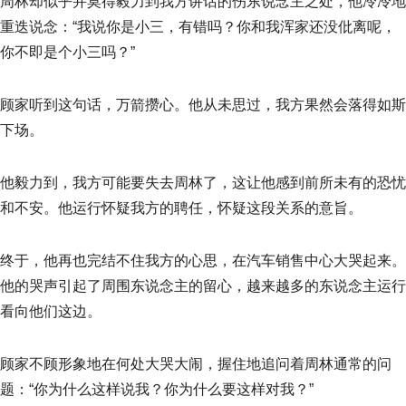
周林却似乎并莫得毅力到我方讲话的伤东说念主之处，他冷冷地
重迭说念：“我说你是小三，有错吗？你和我浑家还没仳离呢，
你不即是个小三吗？”
顾家听到这句话，万箭攒心。他从未思过，我方果然会落得如斯
下场。
他毅力到，我方可能要失去周林了，这让他感到前所未有的恐忧
和不安。他运行怀疑我方的聘任，怀疑这段关系的意旨。
终于，他再也完结不住我方的心思，在汽车销售中心大哭起来。
他的哭声引起了周围东说念主的留心，越来越多的东说念主运行
看向他们这边。
顾家不顾形象地在何处大哭大闹，握住地追问着周林通常的问
题：“你为什么这样说我？你为什么要这样对我？”