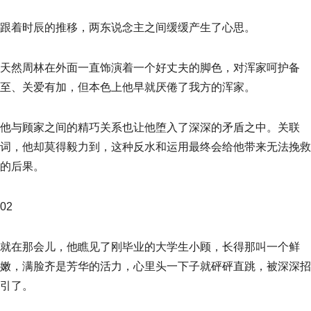
跟着时辰的推移，两东说念主之间缓缓产生了心思。
天然周林在外面一直饰演着一个好丈夫的脚色，对浑家呵护备
至、关爱有加，但本色上他早就厌倦了我方的浑家。
他与顾家之间的精巧关系也让他堕入了深深的矛盾之中。关联
词，他却莫得毅力到，这种反水和运用最终会给他带来无法挽救
的后果。
02
就在那会儿，他瞧见了刚毕业的大学生小顾，长得那叫一个鲜
嫩，满脸齐是芳华的活力，心里头一下子就砰砰直跳，被深深招
引了。