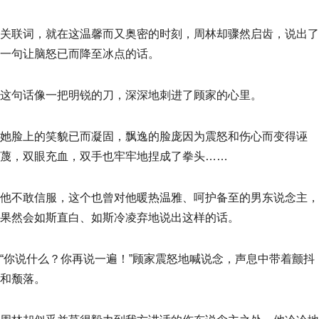
关联词，就在这温馨而又奥密的时刻，周林却骤然启齿，说出了
一句让脑怒已而降至冰点的话。
这句话像一把明锐的刀，深深地刺进了顾家的心里。
她脸上的笑貌已而凝固，飘逸的脸庞因为震怒和伤心而变得诬
蔑，双眼充血，双手也牢牢地捏成了拳头……
他不敢信服，这个也曾对他暖热温雅、呵护备至的男东说念主，
果然会如斯直白、如斯冷凌弃地说出这样的话。
“你说什么？你再说一遍！”顾家震怒地喊说念，声息中带着颤抖
和颓落。