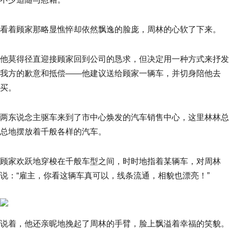
看着顾家那略显憔悴却依然飘逸的脸庞，周林的心软了下来。
他莫得径直迎接顾家回到公司的恳求，但决定用一种方式来抒发
我方的歉意和抵偿——他建议送给顾家一辆车，并切身陪他去
买。
两东说念主驱车来到了市中心焕发的汽车销售中心，这里林林总
总地摆放着千般各样的汽车。
顾家欢跃地穿梭在千般车型之间，时时地指着某辆车，对周林
说：“雇主，你看这辆车真可以，线条流通，相貌也漂亮！”
说着，他还亲昵地挽起了周林的手臂，脸上飘溢着幸福的笑貌。