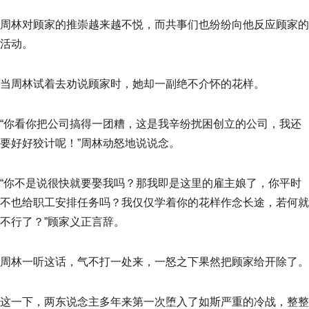
周林对顾家的推崇越来越不悦，而共事们也纷纷向他反应顾家的
活动。
当周林试着去劝说顾家时，她却一副绝不介怀的花样。
“你看你把公司搞得一团糟，这是我辛纷扰困创立的公司，我还
要好好狡计呢！”周林动怒地说说念。
“你不是说很快就要娶我吗？那我即是这里的雇主娘了，你平时
不也给职工安排任务吗？我仅仅学着你的花样作念长途，若何就
不行了？”顾家义正言辞。
周林一听这话，气不打一处来，一怒之下果然把顾家给开除了。
这一下，两东说念主多年来第一次堕入了如斯严重的冷战，整整