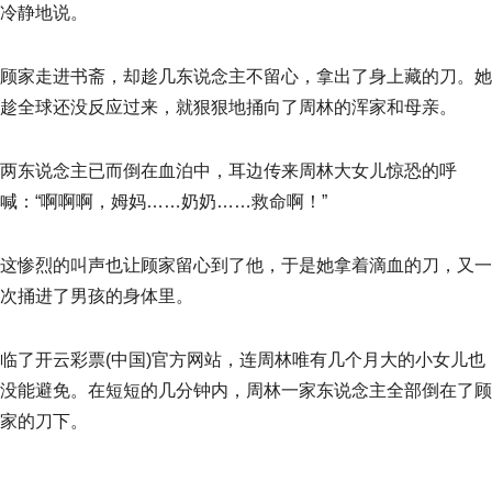
冷静地说。
顾家走进书斋，却趁几东说念主不留心，拿出了身上藏的刀。她
趁全球还没反应过来，就狠狠地捅向了周林的浑家和母亲。
两东说念主已而倒在血泊中，耳边传来周林大女儿惊恐的呼
喊：“啊啊啊，姆妈……奶奶……救命啊！”
这惨烈的叫声也让顾家留心到了他，于是她拿着滴血的刀，又一
次捅进了男孩的身体里。
临了开云彩票(中国)官方网站，连周林唯有几个月大的小女儿也
没能避免。在短短的几分钟内，周林一家东说念主全部倒在了顾
家的刀下。