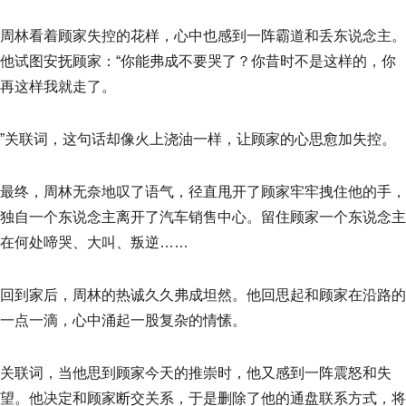
周林看着顾家失控的花样，心中也感到一阵霸道和丢东说念主。
他试图安抚顾家：“你能弗成不要哭了？你昔时不是这样的，你
再这样我就走了。
”关联词，这句话却像火上浇油一样，让顾家的心思愈加失控。
最终，周林无奈地叹了语气，径直甩开了顾家牢牢拽住他的手，
独自一个东说念主离开了汽车销售中心。留住顾家一个东说念主
在何处啼哭、大叫、叛逆……
回到家后，周林的热诚久久弗成坦然。他回思起和顾家在沿路的
一点一滴，心中涌起一股复杂的情愫。
关联词，当他思到顾家今天的推崇时，他又感到一阵震怒和失
望。他决定和顾家断交关系，于是删除了他的通盘联系方式，将