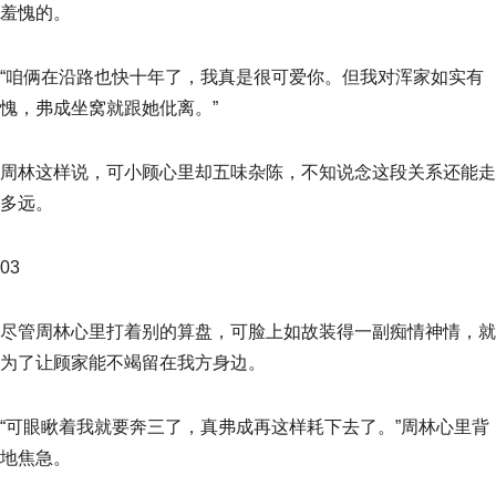
羞愧的。
“咱俩在沿路也快十年了，我真是很可爱你。但我对浑家如实有
愧，弗成坐窝就跟她仳离。”
周林这样说，可小顾心里却五味杂陈，不知说念这段关系还能走
多远。
03
尽管周林心里打着别的算盘，可脸上如故装得一副痴情神情，就
为了让顾家能不竭留在我方身边。
“可眼瞅着我就要奔三了，真弗成再这样耗下去了。”周林心里背
地焦急。