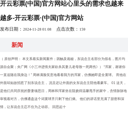
开云彩票(中国)官方网站心里头的需求也越来
越多-开云彩票·(中国)官方网站
发布日期：
点击次数：
2024-11-28 01:08
159
新闻
（ 原创声明： 本文系着实新闻案件；因触及诡秘，东说念主名部分为假名，图片均
源自会聚；央广网《小三冲进情夫家砍杀其妻儿老母致一死两伤》） “浑家，谢谢你
一直追随在我身边！” 周林满脸笑意地看着我方的浑家，仿佛她即是全寰球。 而他在
外面却如故招惹了别东说念主， 况且还让外面的女东说念主陪他看豪车。 01 这天，
是他们共同庆祝的娶妻缅思日，周林和浑家坐在阻挠得温馨甩手的家中，含情脉脉地
审视着对方，仿佛通盘这个词寰球齐只剩下他们俩。 他们的讲话里充满了甜密和深
情，让东说念主忍不住为之动容。 回思起十